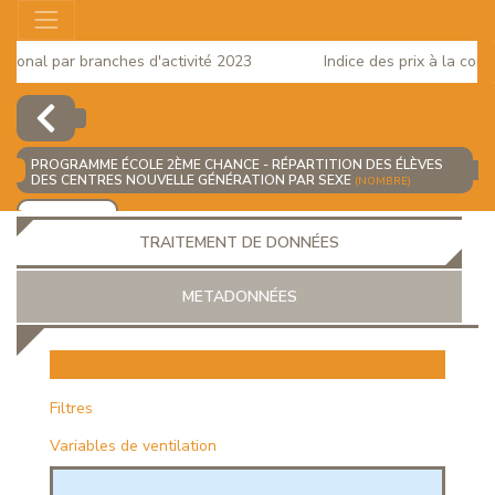
onal par branches d'activité 2023
Indice des prix à la consom
PROGRAMME ÉCOLE 2ÈME CHANCE - RÉPARTITION DES ÉLÈVES
DES CENTRES NOUVELLE GÉNÉRATION PAR SEXE
(NOMBRE)
AJOUTER
TRAITEMENT DE DONNÉES
METADONNÉES
EUR
Filtres
Variables de ventilation