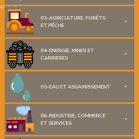
PHIQUE
03-AGRICULTURE, FORÊTS
TOGGL
ET PÊCHE
04-ENERGIE, MINES ET
TOGGL
CARRIERES
L
L
05-EAU ET ASSAINISSEMENT
TOGGL
06-INDUSTRIE, COMMERCE
TOGGL
ET SERVICES
T