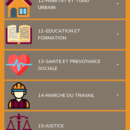
11-HABITAT ET TISSU
TOGGL
URBAIN
12-EDUCATION ET
TOGGL
FORMATION
13-SANTE ET PREVOYANCE
TOGGL
SOCIALE
14-MARCHE DU TRAVAIL
TOGGL
15-JUSTICE