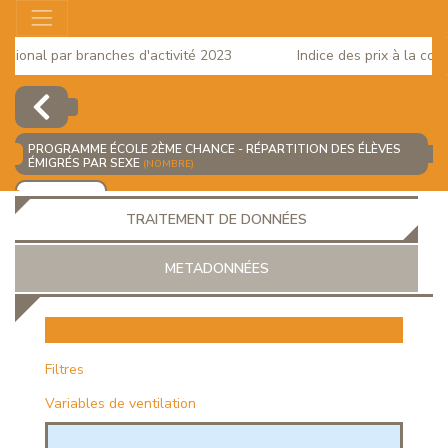
ional par branches d'activité 2023
Indice des prix à la conso
PROGRAMME ÉCOLE 2ÈME CHANCE - RÉPARTITION DES ÉLÈVES
ÉMIGRÉS PAR SEXE
(NOMBRE)
AJOUTER
TRAITEMENT DE DONNÉES
METADONNÉES
EUR
Filtres
Variables de ventilation