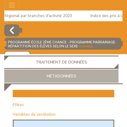
 Régional par branches d'activité 2023
Indice des prix à la c
5
PROGRAMME ÉCOLE 2ÈME CHANCE - PROGRAMME PARRAINAGE:
RÉPARTITION DES ÉLÈVES SELON LE SEXE
(NOMBRE)
AJOUTER
TRAITEMENT DE DONNÉES
METADONNÉES
EUR
Filtres
Variables de ventilation