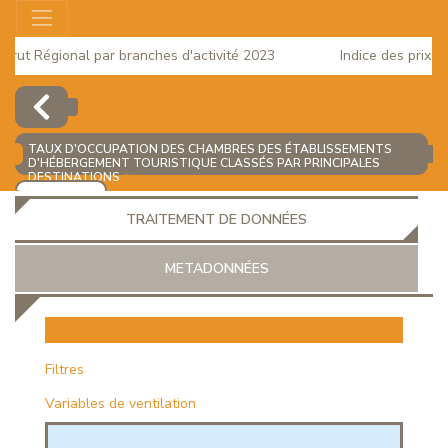
ut Régional par branches d'activité 2023
Indice des prix à la
025
TAUX D'OCCUPATION DES CHAMBRES DES ÉTABLISSEMENTS
D'HÉBERGEMENT TOURISTIQUE CLASSÉS PAR PRINCIPALES
DESTINATIONS
(%)
AJOUTER
TRAITEMENT DE DONNÉES
METADONNÉES
EUR
Filtres
Variables de ventilation