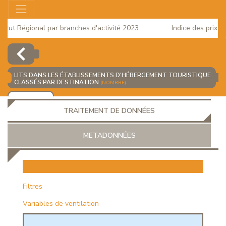
rut Régional par branches d'activité 2023
Indice des prix à l
2025
LITS DANS LES ÉTABLISSEMENTS D'HÉBERGEMENT TOURISTIQUE
CLASSÉS PAR DESTINATION
(NOMBRE)
AJOUTER
TRAITEMENT DE DONNÉES
METADONNÉES
EUR
Filtres
Variables de ventilation