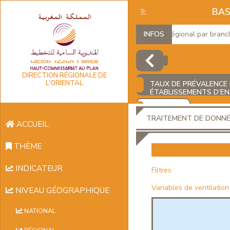
BAS
Produit Intérieur Brut Régional par branches 
INFOS
DIRECTION RÉGIONALE DE
L’ORIENTAL
TAUX DE PRÉVALENCE 
ÉTABLISSEMENTS D’EN
AJOUTER
TRAITEMENT DE DONN
ACCUEIL
THÈME
INDICATEUR
Filtres
Variables de ventilation
NIVEAU GÉOGRAPHIQUE
NATIONAL