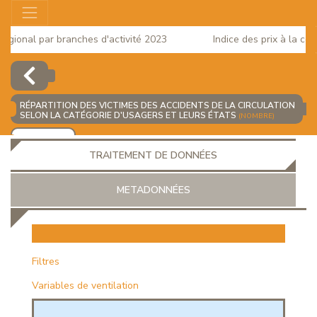
ional par branches d'activité 2023
Indice des prix à la cons
RÉPARTITION DES VICTIMES DES ACCIDENTS DE LA CIRCULATION
SELON LA CATÉGORIE D'USAGERS ET LEURS ÉTATS
(NOMBRE)
AJOUTER
TRAITEMENT DE DONNÉES
METADONNÉES
EUR
Filtres
Variables de ventilation