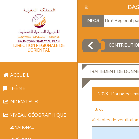
BAS
Produit Intérieur Brut Régional par bra
INFOS
CONTRIBUTION
DIRECTION RÉGIONALE DE
L’ORIENTAL
TRAITEMENT DE DONN
ACCUEIL
THÈME
2023 : Données semi-
INDICATEUR
Filtres
NIVEAU GÉOGRAPHIQUE
Variables de ventilation
NATIONAL