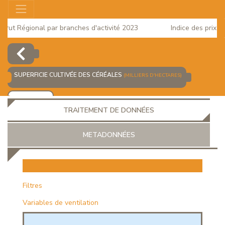
ut Régional par branches d'activité 2023
Indice des prix à la
025
SUPERFICIE CULTIVÉE DES CÉRÉALES
(MILLIERS D'HECTARES)
AJOUTER
TRAITEMENT DE DONNÉES
METADONNÉES
EUR
Filtres
Variables de ventilation