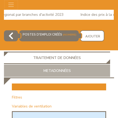
gional par branches d'activité 2023
Indice des prix à la cons
POSTES D'EMPLOI CRÉÉS
(NOMBRE)
AJOUTER
TRAITEMENT DE DONNÉES
METADONNÉES
EUR
Filtres
Variables de ventilation