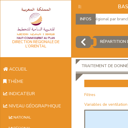
BAS
Produit Intérieur Brut Régional par branches 
INFOS
RÉPARTITION 
DIRECTION RÉGIONALE DE
L’ORIENTAL
TRAITEMENT DE DONN
ACCUEIL
THÈME
INDICATEUR
Filtres
Variables de ventilation
NIVEAU GÉOGRAPHIQUE
NATIONAL