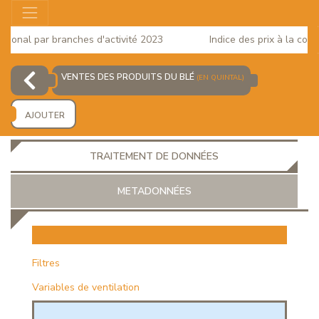
onal par branches d'activité 2023
Indice des prix à la consom
VENTES DES PRODUITS DU BLÉ
(EN QUINTAL)
AJOUTER
TRAITEMENT DE DONNÉES
METADONNÉES
EUR
Filtres
Variables de ventilation