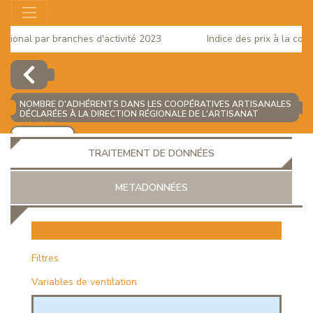
ional par branches d'activité 2023
Indice des prix à la conso
NOMBRE D'ADHÉRENTS DANS LES COOPÉRATIVES ARTISANALES
DÉCLARÉES À LA DIRECTION RÉGIONALE DE L'ARTISANAT
(NOMBRE)
AJOUTER
TRAITEMENT DE DONNÉES
METADONNÉES
EUR
Filtres
Variables de ventilation