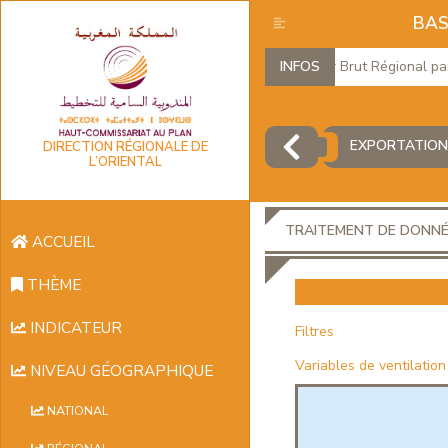
BAS
Produit Intérieur Brut Régional par br
INFOS
EXPORTATION
DIRECTION RÉGIONALE DE
L’ORIENTAL
TRAITEMENT DE DONN
ACCUEIL
THÈME
INDICATEUR
Filtres
Variables de ventilation
NIVEAU GÉOGRAPHIQUE
NATIONAL