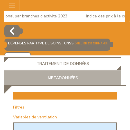
ional par branches d'activité 2023
Indice des prix à la cons
DÉPENSES PAR TYPE DE SOINS : CNSS
(MILLIER DE DIRHAMS)
AJOUTER
TRAITEMENT DE DONNÉES
METADONNÉES
EUR
Filtres
Variables de ventilation