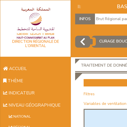
BAS
Produit Intérieur Brut Régional par bra
INFOS
CURAGE BOUC
DIRECTION RÉGIONALE DE
L’ORIENTAL
TRAITEMENT DE DONN
ACCUEIL
THÈME
INDICATEUR
Filtres
Variables de ventilation
NIVEAU GÉOGRAPHIQUE
NATIONAL