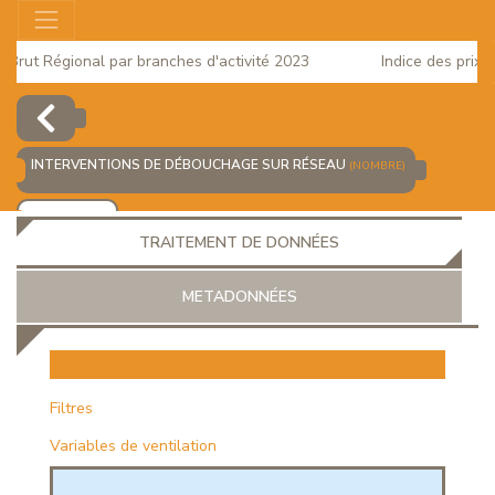
Brut Régional par branches d'activité 2023
Indice des prix à 
 2025
INTERVENTIONS DE DÉBOUCHAGE SUR RÉSEAU
(NOMBRE)
AJOUTER
TRAITEMENT DE DONNÉES
METADONNÉES
EUR
Filtres
Variables de ventilation