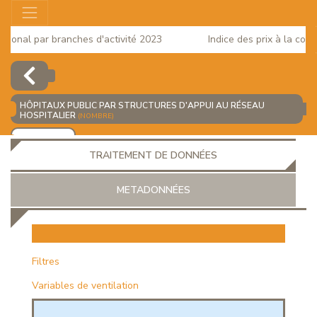
onal par branches d'activité 2023
Indice des prix à la consom
HÔPITAUX PUBLIC PAR STRUCTURES D'APPUI AU RÉSEAU
HOSPITALIER
(NOMBRE)
AJOUTER
TRAITEMENT DE DONNÉES
METADONNÉES
EUR
Filtres
Variables de ventilation