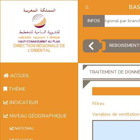
BAS
Produit Intérieur Brut Régional par branches 
INFOS
REBOISEMENTS
DIRECTION RÉGIONALE DE
L’ORIENTAL
TRAITEMENT DE DONN
ACCUEIL
THÈME
INDICATEUR
Filtres
Variables de ventilation
NIVEAU GÉOGRAPHIQUE
NATIONAL