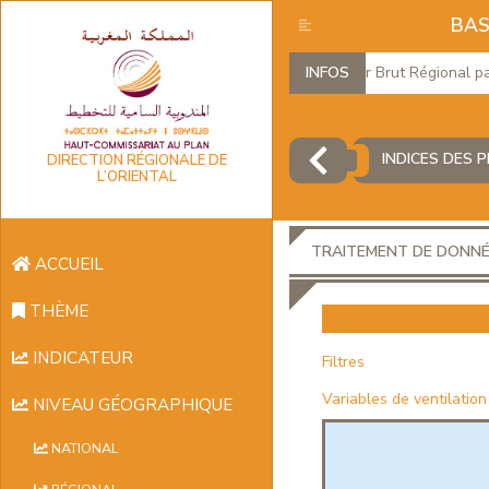
BAS
Produit Intérieur Brut Régional par b
INFOS
INDICES DES P
DIRECTION RÉGIONALE DE
L’ORIENTAL
TRAITEMENT DE DONN
ACCUEIL
THÈME
INDICATEUR
Filtres
Variables de ventilation
NIVEAU GÉOGRAPHIQUE
NATIONAL