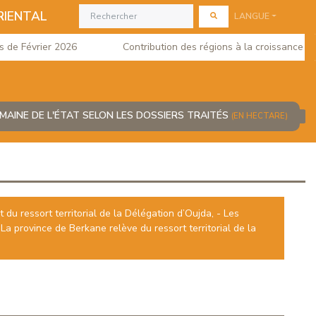
RIENTAL
LANGUE
e Février 2026
Contribution des régions à la croissance du P
OMAINE DE L'ÉTAT SELON LES DOSSIERS TRAITÉS
(EN HECTARE)
 du ressort territorial de la Délégation d’Oujda, - Les
La province de Berkane relève du ressort territorial de la