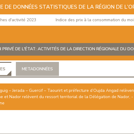
E DE DONNÉES STATISTIQUES DE LA RÉGION DE L’O
 d'activité 2023
Indice des prix à la consommation du mois d
R PRIVÉ DE L'ÉTAT: ACTIVITÉS DE LA DIRECTION RÉGIONALE DU D
ÉES
METADONNÉES
guig – Jerada – Guercif – Taourirt et préfecture d’Oujda Angad relèvent
e et Nador relèvent du ressort territorial de la Délégation de Nador, - 
ane