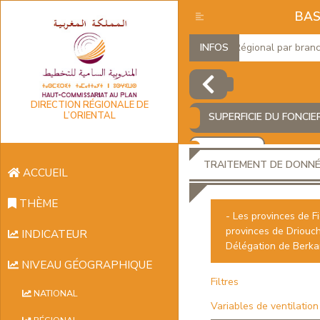
BAS
Produit Intérieur Brut Régional par branches
INFOS
DIRECTION RÉGIONALE DE
L’ORIENTAL
SUPERFICIE DU FONCIE
AJOUTER
TRAITEMENT DE DONN
ACCUEIL
THÈME
- Les provinces de Fi
provinces de Driouch
INDICATEUR
Délégation de Berk
NIVEAU GÉOGRAPHIQUE
Filtres
NATIONAL
Variables de ventilation