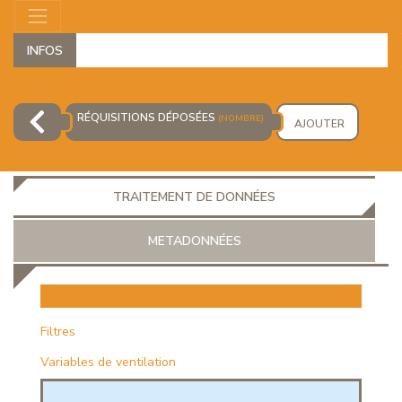
INFOS
RÉQUISITIONS DÉPOSÉES
(NOMBRE)
AJOUTER
TRAITEMENT DE DONNÉES
METADONNÉES
EUR
Filtres
Variables de ventilation