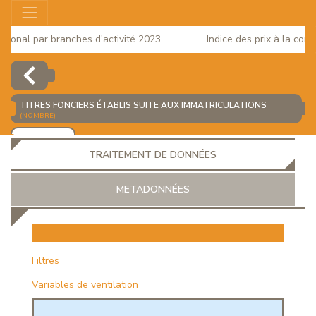
onal par branches d'activité 2023
Indice des prix à la consom
TITRES FONCIERS ÉTABLIS SUITE AUX IMMATRICULATIONS
(NOMBRE)
AJOUTER
TRAITEMENT DE DONNÉES
METADONNÉES
EUR
Filtres
Variables de ventilation