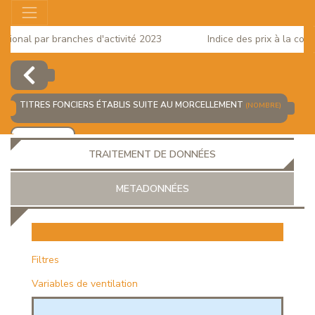
ional par branches d'activité 2023
Indice des prix à la conso
TITRES FONCIERS ÉTABLIS SUITE AU MORCELLEMENT
(NOMBRE)
AJOUTER
TRAITEMENT DE DONNÉES
METADONNÉES
EUR
Filtres
Variables de ventilation