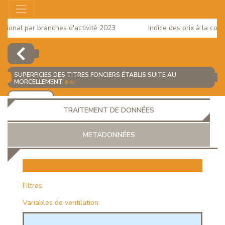
ional par branches d'activité 2023
Indice des prix à la conso
SUPERFICIES DES TITRES FONCIERS ÉTABLIS SUITE AU
MORCELLEMENT
(HA)
AJOUTER
TRAITEMENT DE DONNÉES
METADONNÉES
EUR
Filtres
Variables de ventilation