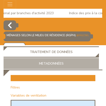
onal par branches d'activité 2023
Indice des prix à la consom
MÉNAGES SELON LE MILIEU DE RÉSIDENCE (RGPH)
(EFFECTIF)
AJOUTER
TRAITEMENT DE DONNÉES
METADONNÉES
EUR
Filtres
Variables de ventilation