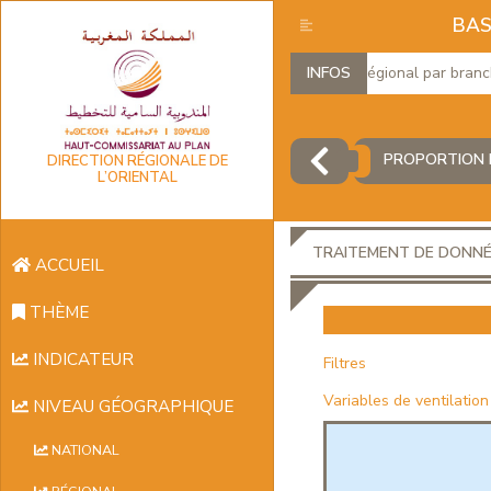
BAS
Produit Intérieur Brut Régional par branches 
INFOS
PROPORTION D
DIRECTION RÉGIONALE DE
L’ORIENTAL
TRAITEMENT DE DONN
ACCUEIL
THÈME
INDICATEUR
Filtres
Variables de ventilation
NIVEAU GÉOGRAPHIQUE
NATIONAL