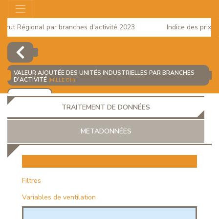
ut Régional par branches d'activité 2023
Indice des prix à la
2025
VALEUR AJOUTÉE DES UNITÉS INDUSTRIELLES PAR BRANCHES
D'ACTIVITÉ
(MILLE DH)
AJOUTER
TRAITEMENT DE DONNÉES
METADONNÉES
EUR
Filtres
Variables de ventilation