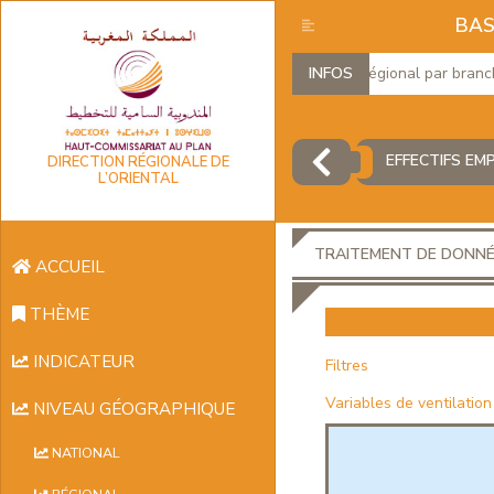
BAS
Produit Intérieur Brut Régional par branches 
INFOS
EFFECTIFS EM
DIRECTION RÉGIONALE DE
L’ORIENTAL
TRAITEMENT DE DONN
ACCUEIL
THÈME
INDICATEUR
Filtres
Variables de ventilation
NIVEAU GÉOGRAPHIQUE
NATIONAL