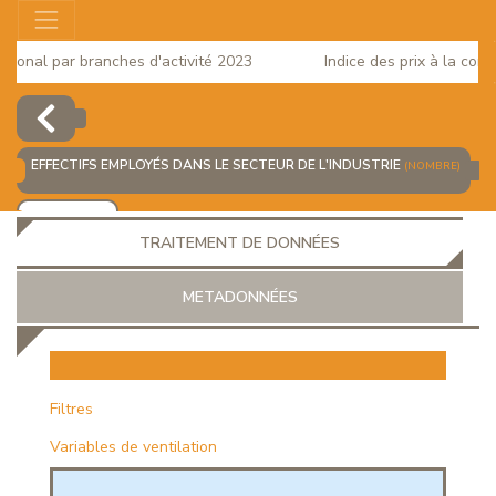
onal par branches d'activité 2023
Indice des prix à la consom
EFFECTIFS EMPLOYÉS DANS LE SECTEUR DE L'INDUSTRIE
(NOMBRE)
AJOUTER
TRAITEMENT DE DONNÉES
METADONNÉES
EUR
Filtres
Variables de ventilation