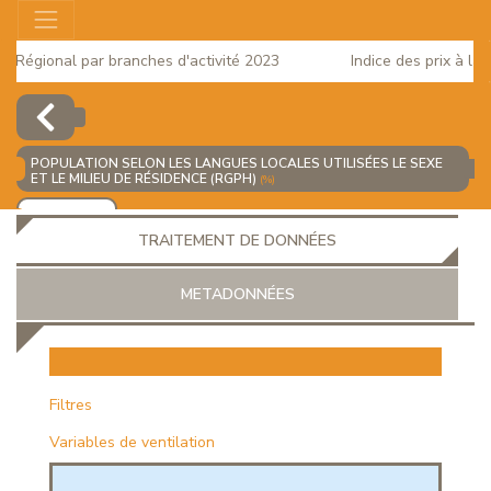
Régional par branches d'activité 2023
Indice des prix à la co
5
POPULATION SELON LES LANGUES LOCALES UTILISÉES LE SEXE
ET LE MILIEU DE RÉSIDENCE (RGPH)
(%)
AJOUTER
TRAITEMENT DE DONNÉES
METADONNÉES
EUR
Filtres
Variables de ventilation