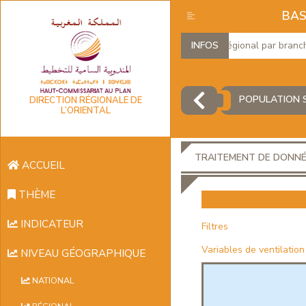
BAS
Produit Intérieur Brut Régional par branches 
INFOS
POPULATION S
DIRECTION RÉGIONALE DE
L’ORIENTAL
TRAITEMENT DE DONN
ACCUEIL
THÈME
INDICATEUR
Filtres
Variables de ventilation
NIVEAU GÉOGRAPHIQUE
NATIONAL