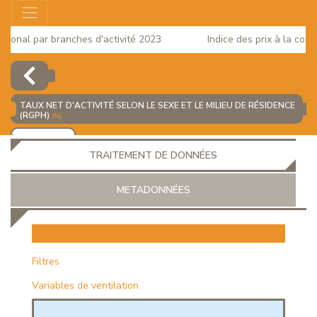
onal par branches d'activité 2023
Indice des prix à la consom
TAUX NET D'ACTIVITÉ SELON LE SEXE ET LE MILIEU DE RÉSIDENCE
(RGPH)
(%)
AJOUTER
TRAITEMENT DE DONNÉES
METADONNÉES
EUR
Filtres
Variables de ventilation