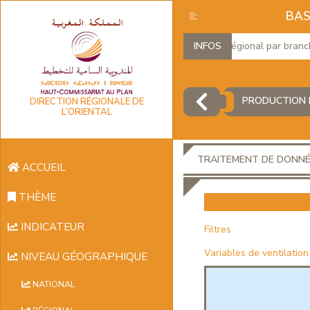
BAS
Produit Intérieur Brut Régional par branches 
INFOS
PRODUCTION D
DIRECTION RÉGIONALE DE
L’ORIENTAL
TRAITEMENT DE DONN
ACCUEIL
THÈME
INDICATEUR
Filtres
Variables de ventilation
NIVEAU GÉOGRAPHIQUE
NATIONAL