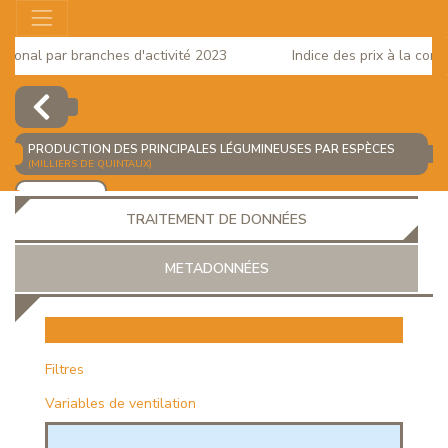
onal par branches d'activité 2023
Indice des prix à la consom
PRODUCTION DES PRINCIPALES LÉGUMINEUSES PAR ESPÈCES
(MILLIERS DE QUINTAUX)
AJOUTER
TRAITEMENT DE DONNÉES
METADONNÉES
EUR
Filtres
Variables de ventilation