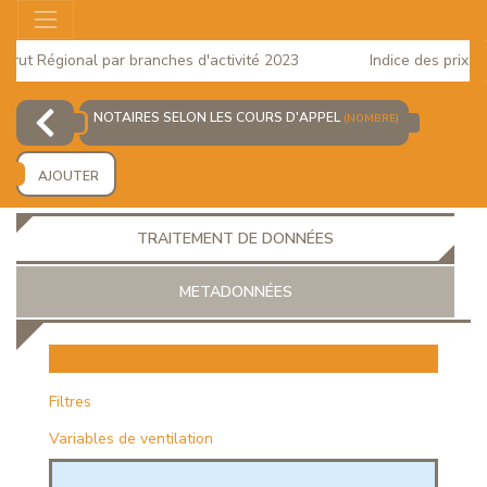
rut Régional par branches d'activité 2023
Indice des prix à l
2025
NOTAIRES SELON LES COURS D'APPEL
(NOMBRE)
AJOUTER
TRAITEMENT DE DONNÉES
METADONNÉES
EUR
Filtres
Variables de ventilation