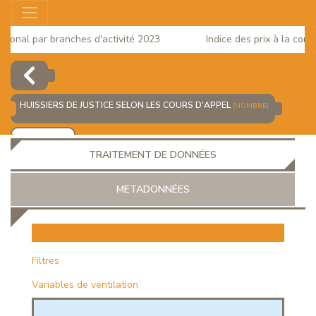
onal par branches d'activité 2023
Indice des prix à la consom
HUISSIERS DE JUSTICE SELON LES COURS D'APPEL
(NOMBRE)
AJOUTER
TRAITEMENT DE DONNÉES
METADONNÉES
EUR
Filtres
Variables de ventilation