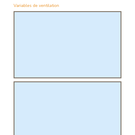
Variables de ventilation
PHIQUE
L
L
T