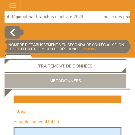
ut Régional par branches d'activité 2023
Indice des prix à la
2025
NOMBRE D'ÉTABLISSEMENTS EN SECONDAIRE COLLÉGIAL SELON
LE SECTEUR ET LE MILIEU DE RÉSIDENCE
(NOMBRE)
AJOUTER
TRAITEMENT DE DONNÉES
METADONNÉES
EUR
Filtres
Variables de ventilation