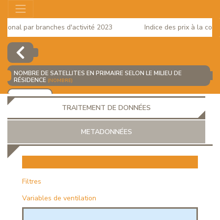
onal par branches d'activité 2023
Indice des prix à la consom
NOMBRE DE SATELLITES EN PRIMAIRE SELON LE MILIEU DE
RÉSIDENCE
(NOMBRE)
AJOUTER
TRAITEMENT DE DONNÉES
METADONNÉES
EUR
Filtres
Variables de ventilation