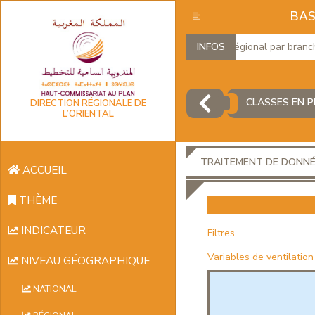
BAS
Produit Intérieur Brut Régional par branches 
INFOS
CLASSES EN P
DIRECTION RÉGIONALE DE
L’ORIENTAL
TRAITEMENT DE DONN
ACCUEIL
THÈME
INDICATEUR
Filtres
Variables de ventilation
NIVEAU GÉOGRAPHIQUE
NATIONAL