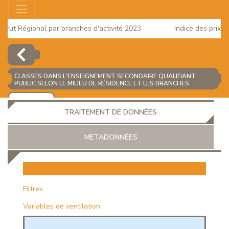
ut Régional par branches d'activité 2023
Indice des prix à la
2025
CLASSES DANS L'ENSEIGNEMENT SECONDAIRE QUALIFIANT
PUBLIC SELON LE MILIEU DE RÉSIDENCE ET LES BRANCHES
(NOMBRE)
AJOUTER
TRAITEMENT DE DONNÉES
METADONNÉES
EUR
Filtres
Variables de ventilation