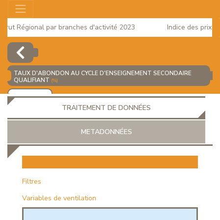
t Régional par branches d'activité 2023
Indice des prix à la 
025
TAUX D'ABONDON AU CYCLE D'ENSEIGNEMENT SECONDAIRE
QUALIFIANT
(%)
AJOUTER
TRAITEMENT DE DONNÉES
METADONNÉES
EUR
Filtres
Variables de ventilation