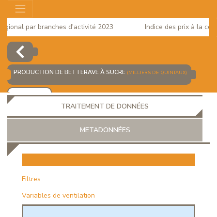
ional par branches d'activité 2023
Indice des prix à la conso
PRODUCTION DE BETTERAVE À SUCRE
(MILLIERS DE QUINTAUX)
AJOUTER
TRAITEMENT DE DONNÉES
METADONNÉES
EUR
Filtres
Variables de ventilation