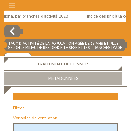
gional par branches d'activité 2023
Indice des prix à la cons
TAUX D'ACTIVITÉ DE LA POPULATION AGÉE DE 15 ANS ET PLUS
SELON LE MILIEU DE RÉSIDENCE, LE SEXE ET LES TRANCHES D'ÂGE
(%)
AJOUTER
TRAITEMENT DE DONNÉES
METADONNÉES
EUR
Filtres
Variables de ventilation