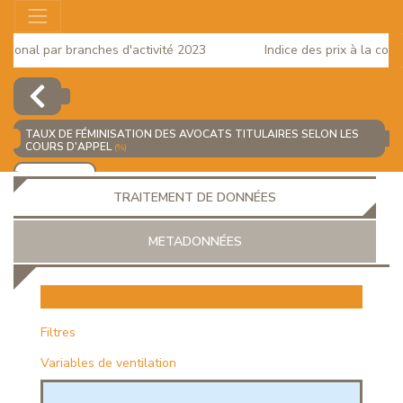
onal par branches d'activité 2023
Indice des prix à la consom
TAUX DE FÉMINISATION DES AVOCATS TITULAIRES SELON LES
COURS D'APPEL
(%)
AJOUTER
TRAITEMENT DE DONNÉES
METADONNÉES
EUR
Filtres
Variables de ventilation