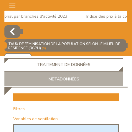
onal par branches d'activité 2023
Indice des prix à la consom
TAUX DE FÉMINISATION DE LA POPULATION SELON LE MILIEU DE
RÉSIDENCE (RGPH)
(%)
AJOUTER
TRAITEMENT DE DONNÉES
METADONNÉES
EUR
Filtres
Variables de ventilation