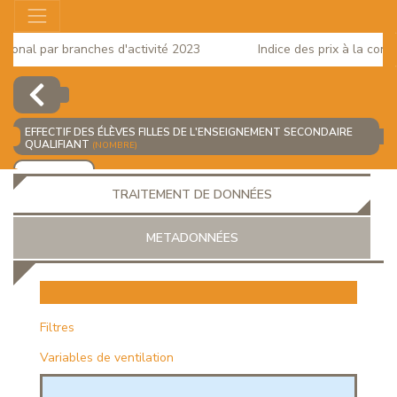
onal par branches d'activité 2023
Indice des prix à la consom
EFFECTIF DES ÉLÈVES FILLES DE L'ENSEIGNEMENT SECONDAIRE
QUALIFIANT
(NOMBRE)
AJOUTER
TRAITEMENT DE DONNÉES
METADONNÉES
EUR
Filtres
Variables de ventilation