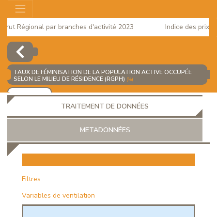
t Régional par branches d'activité 2023
Indice des prix à la 
25
TAUX DE FÉMINISATION DE LA POPULATION ACTIVE OCCUPÉE
SELON LE MILIEU DE RÉSIDENCE (RGPH)
(%)
AJOUTER
TRAITEMENT DE DONNÉES
METADONNÉES
EUR
Filtres
Variables de ventilation